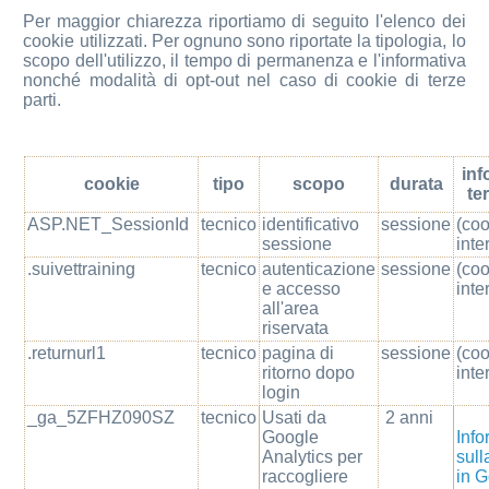
Per maggior chiarezza riportiamo di seguito l'elenco dei
cookie utilizzati. Per ognuno sono riportate la tipologia, lo
scopo dell'utilizzo, il tempo di permanenza e l'informativa
nonché modalità di opt-out nel caso di cookie di terze
parti.
inf
cookie
tipo
scopo
durata
te
ASP.NET_SessionId
tecnico
identificativo
sessione
(co
sessione
inte
.suivettraining
tecnico
autenticazione
sessione
(co
e accesso
inte
all'area
riservata
.returnurl1
tecnico
pagina di
sessione
(co
ritorno dopo
inte
login
_ga_5ZFHZ090SZ
tecnico
Usati da
2 anni
Google
Info
Analytics per
sull
raccogliere
in 