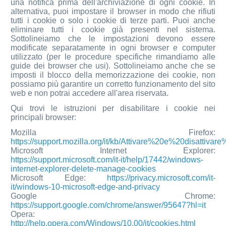
una notifica prima dell'archiviazione di ogni cookie. In
alternativa, puoi impostare il browser in modo che rifiuti
tutti i cookie o solo i cookie di terze parti. Puoi anche
eliminare tutti i cookie già presenti nel sistema.
Sottolineiamo che le impostazioni devono essere
modificate separatamente in ogni browser e computer
utilizzato (per le procedure specifiche rimandiamo alle
guide dei browser che usi). Sottolineiamo anche che se
imposti il blocco della memorizzazione dei cookie, non
possiamo più garantire un corretto funzionamento del sito
web e non potrai accedere all'area riservata.
Qui trovi le istruzioni per disabilitare i cookie nei
principali browser:
Mozilla Firefox:
https://support.mozilla.org/it/kb/Attivare%20e%20disattiva
Microsoft Internet Explorer:
https://support.microsoft.com/it-it/help/17442/windows-
internet-explorer-delete-manage-cookies
Microsoft Edge:
https://privacy.microsoft.com/it-
it/windows-10-microsoft-edge-and-privacy
Google Chrome:
https://support.google.com/chrome/answer/95647?hl=it
Opera:
http://help.opera.com/Windows/10.00/it/cookies.html