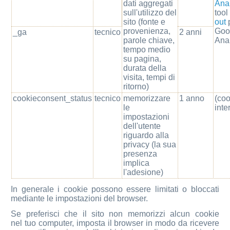
dati aggregati
Anal
sull'utilizzo del
tool
sito (fonte e
out
provenienza,
Goo
_ga
tecnico
2 anni
parole chiave,
Anal
tempo medio
su pagina,
durata della
visita, tempi di
ritorno)
cookieconsent_status
tecnico
memorizzare
1 anno
(co
le
inte
impostazioni
dell'utente
riguardo alla
privacy (la sua
presenza
implica
l'adesione)
In generale i cookie possono essere limitati o bloccati
mediante le impostazioni del browser.
Se preferisci che il sito non memorizzi alcun cookie
nel tuo computer, imposta il browser in modo da ricevere