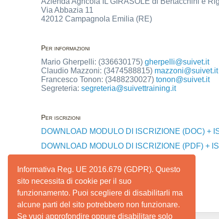
Azienda Agricola IL GIRASOLE di Bertacchini e Ri
Via Abbazia 11
42012 Campagnola Emilia (RE)
Per informazioni
Mario Gherpelli: (336630175)
gherpelli@suivet.it
Claudio Mazzoni: (3474588815)
mazzoni@suivet.it
Francesco Tonon: (3488230027)
tonon@suivet.it
Segreteria:
segreteria@suivettraining.it
Per iscrizioni
DOWNLOAD MODULO DI ISCRIZIONE (DOC) + I
DOWNLOAD MODULO DI ISCRIZIONE (PDF) + I
Per pagamenti
Informativa Reg. UE 2016.679 (GDPR). Questo
SUIVET TRAINING SNC
sito necessita di cookie per il suo
IBAN: IT17V0306912816100000000709
(Banca Intesa San Paolo)
funzionamento. Puoi scegliere di disabilitarli ma
alcune parti del sito potrebbero non funzionare.
Se vuoi approfondire oppure disabilitare solo