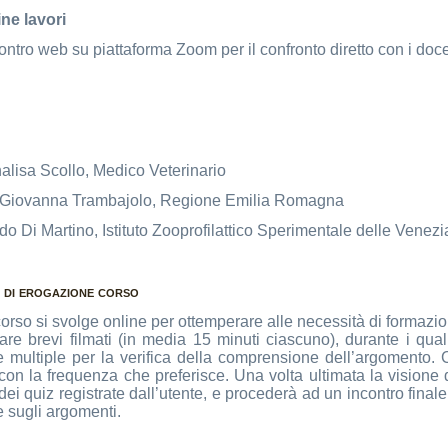
ine lavori
ontro web su piattaforma Zoom per il confronto diretto con i doce
nalisa Scollo, Medico Veterinario
 Giovanna Trambajolo, Regione Emilia Romagna
do Di Martino, Istituto Zooprofilattico Sperimentale delle Venezi
 di erogazione corso
 corso si svolge online per ottemperare alle necessità di formazi
zare brevi filmati (in media 15 minuti ciascuno), durante i qual
multiple per la verifica della comprensione dell’argomento. C
con la frequenza che preferisce. Una volta ultimata la visione di 
dei quiz registrate dall’utente, e procederà ad un incontro final
sugli argomenti.