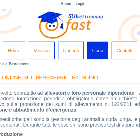
Home
Login
Home
Mission
Docenti
Corsi
Contatti
rsi
>
Benessere
online sul benessere del suino
 rivolto sopratutto ad
allevatori e loro personale dipendente
, 
iedono formazione periodica obbligatoria come da richiesta 
ivo sulla protezione dei suini di allevamento n. 122/2011 
ione e abbattimento d’emergenza.
menti principali sono la gestione degli animali a coda lunga, le 
 contenuti. Durante tutte le sessioni sono previsti test di apprend
troduzione