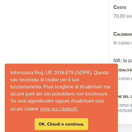
Costo
70,00 eu
Calendar
In corso 
NB: la p
Modalità 
Informativa Reg. UE 2016.679 (GDPR). Questo
In corso 
sito necessita di cookie per il suo
funzionamento. Puoi scegliere di disabilitarli ma
alcune parti del sito potrebbero non funzionare.
Fine del 
Se vuoi approfondire oppure disabilitare solo
Il corso 
alcuni cookie
leggi qui i dettagli.
conclusiv
OK. Chiudi e continua.