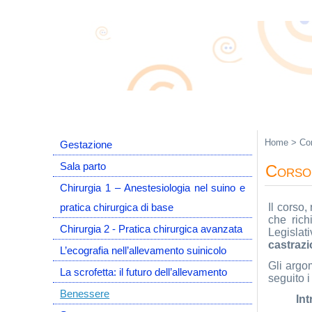
Home
>
Co
Gestazione
Sala parto
Corso 
Chirurgia 1 – Anestesiologia nel suino e
pratica chirurgica di base
Il corso,
che rich
Chirurgia 2 - Pratica chirurgica avanzata
Legislat
castraz
L’ecografia nell’allevamento suinicolo
Gli argo
La scrofetta: il futuro dell’allevamento
seguito i
Benessere
In