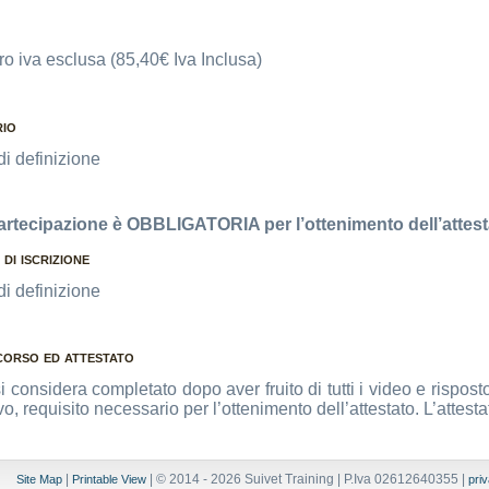
ro iva esclusa (85,40€ Iva Inclusa)
io
di definizione
artecipazione è OBBLIGATORIA per l’ottenimento dell’attest
di iscrizione
di definizione
corso ed attestato
si considera completato dopo aver fruito di tutti i video e rispos
o, requisito necessario per l’ottenimento dell’attestato. L’attesta
|
| © 2014 - 2026 Suivet Training | P.Iva 02612640355 |
Site Map
Printable View
pri