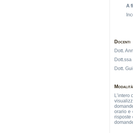
A f
Inc
Docenti
Dott. An
Dott.ssa
Dott. Gui
Modalità
L’intero
visualiz
domande 
orario e 
risposte 
domande 