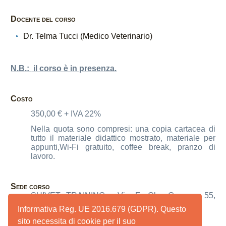
Docente del corso
Dr. Telma Tucci (Medico Veterinario)
N.B.:
il corso è in presenza.
Costo
350,00 € + IVA 22%
Nella quota sono compresi: una copia cartacea di
tutto il materiale didattico mostrato, materiale per
appunti,Wi-Fi gratuito, coffee break, pranzo di
lavoro.
Sede corso
SUIVET TRAINING - Via E. Che Guevara 55,
Reggio Emilia
Informativa Reg. UE 2016.679 (GDPR). Questo
sito necessita di cookie per il suo